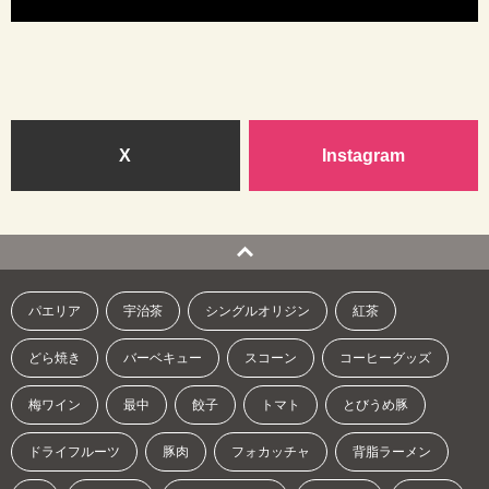
X
Instagram
パエリア
宇治茶
シングルオリジン
紅茶
どら焼き
バーベキュー
スコーン
コーヒーグッズ
梅ワイン
最中
餃子
トマト
とびうめ豚
ドライフルーツ
豚肉
フォカッチャ
背脂ラーメン