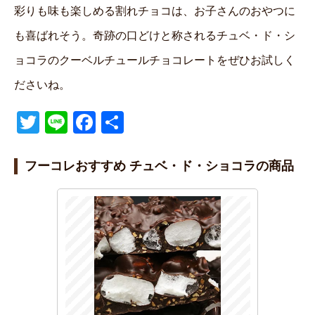
彩りも味も楽しめる割れチョコは、お子さんのおやつに
も喜ばれそう。奇跡の口どけと称されるチュベ・ド・シ
ョコラのクーベルチュールチョコレートをぜひお試しく
ださいね。
T
Li
F
共
wi
n
a
有
tt
e
c
フーコレおすすめ チュベ・ド・ショコラの商品
er
e
b
o
o
k