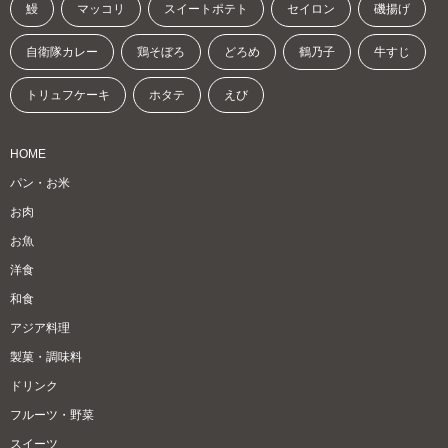
鰻
マッコリ
スイートポテト
セイロン
磯揚げ
自衛隊カレー
鶏そぼろ
どろめ
鶴乃子
牛すじ
トリュフケーキ
ホタテ
えび
HOME
パン・お米
お肉
お魚
洋食
和食
アジア料理
製菓・調味料
ドリンク
フルーツ・野菜
スイーツ