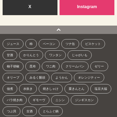
X
Instagram
ジュース
柿
ベーコン
ツナ缶
ビスケット
甘酒
かりんとう
ワンタン
じゃがいも
柚子胡椒
昆布
ワニ肉
クリームパン
ゼリー
オリーブ
みるく饅頭
ようかん
オレンジティー
佃煮
水炊き
焼きしゃけ
栗きんとん
塩豆大福
バラ焼き肉
ギモーヴ
ニシン
ジンギスカン
つぶ貝
古酒
とらふぐ鍋