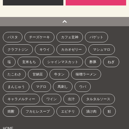
パスタ
チーズケーキ
カフェ玄神
バゲット
クラフトジン
キウイ
カカオゼリー
マシュマロ
塩
玄米もち
シャインマスカット
酢豚
ねぎ
たこわさ
甘納豆
牛タン
味噌ラーメン
まんじゅう
マグロ
馬刺し
ウバ
キャラメルティー
ワイン
出汁
タルタルソース
焼酎
フカヒレスープ
エビチリ
漬け肉
鮭
HOME