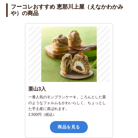
tt
e
c
フーコレおすすめ 恵那川上屋（えなかわかみ
や）の商品
er
e
b
o
o
k
栗山3入
一番人気のモンブランケーキ。ころんとした栗
のようなフォルムもかわいらしく、ちょっとし
た手土産に喜ばれます。
2,500円（税込）
商品を見る