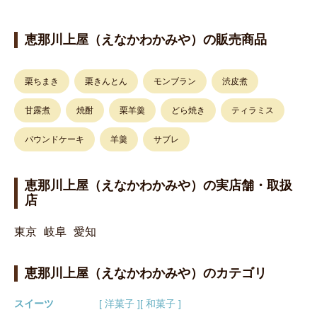
恵那川上屋（えなかわかみや）の販売商品
栗ちまき
栗きんとん
モンブラン
渋皮煮
甘露煮
焼酎
栗羊羹
どら焼き
ティラミス
パウンドケーキ
羊羹
サブレ
恵那川上屋（えなかわかみや）の実店舗・取扱
店
東京
岐阜
愛知
恵那川上屋（えなかわかみや）のカテゴリ
スイーツ
[ 洋菓子 ]
[ 和菓子 ]