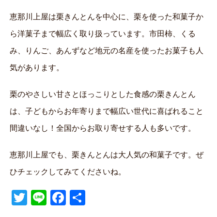
恵那川上屋は栗きんとんを中心に、栗を使った和菓子か
ら洋菓子まで幅広く取り扱っています。市田柿、くる
み、りんご、あんずなど地元の名産を使ったお菓子も人
気があります。
栗のやさしい甘さとほっこりとした食感の栗きんとん
は、子どもからお年寄りまで幅広い世代に喜ばれること
間違いなし！全国からお取り寄せする人も多いです。
恵那川上屋でも、栗きんとんは大人気の和菓子です。ぜ
ひチェックしてみてくださいね。
T
Li
F
共
wi
n
a
有