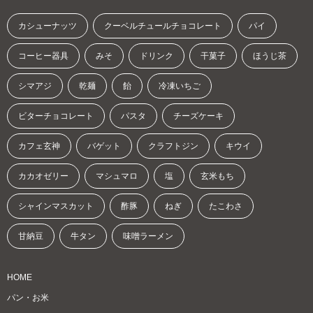
カシューナッツ
クーベルチュールチョコレート
パイ
コーヒー器具
みそ
ドリンク
干菓子
ほうじ茶
シマアジ
乾麺
飴
冷凍いちご
ビターチョコレート
パスタ
チーズケーキ
カフェ玄神
バゲット
クラフトジン
キウイ
カカオゼリー
マシュマロ
塩
玄米もち
シャインマスカット
酢豚
ねぎ
たこわさ
甘納豆
牛タン
味噌ラーメン
HOME
パン・お米