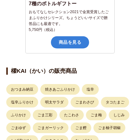
7種のボトルギフトー
おもてなしセレクション2021で金賞受賞したご
まふりかけシリーズ。ちょうどいいサイズで贈
答品にも最適です。
5,750円（税込）
商品を見る
櫂KAI（かい）の販売商品
おつまみ納豆
焼きあごふりかけ
塩辛
塩辛ふりかけ
明太サラダ
ごまわさび
タコたまご
ふりかけ
ごま三彩
たこわさ
ごま梅
しじみ
ごまゆず
ごまガーリック
ごま鰹
ごま柚子胡椒