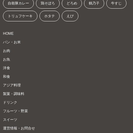
自衛隊カレー
鶏そぼろ
どろめ
鶴乃子
牛すじ
トリュフケーキ
ホタテ
えび
HOME
パン・お米
お肉
お魚
洋食
和食
アジア料理
製菓・調味料
ドリンク
フルーツ・野菜
スイーツ
運営情報・お問合せ