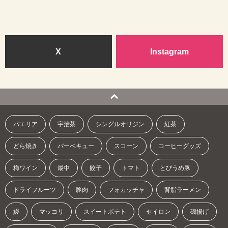
X
Instagram
パエリア
宇治茶
シングルオリジン
紅茶
どら焼き
バーベキュー
スコーン
コーヒーグッズ
梅ワイン
最中
餃子
トマト
とびうめ豚
ドライフルーツ
豚肉
フォカッチャ
背脂ラーメン
鰻
マッコリ
スイートポテト
セイロン
磯揚げ