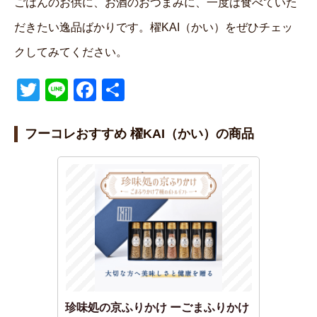
ごはんのお供に、お酒のおつまみに、一度は食べていた
だきたい逸品ばかりです。櫂KAI（かい）をぜひチェッ
クしてみてください。
T
Li
F
共
wi
n
a
有
tt
e
c
フーコレおすすめ 櫂KAI（かい）の商品
er
e
b
o
o
k
珍味処の京ふりかけ ーごまふりかけ