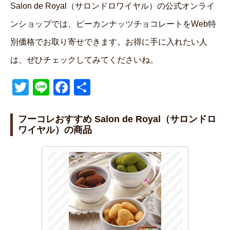
Salon de Royal（サロンドロワイヤル）の公式オンライ
ンショップでは、ピーカンナッツチョコレートをWeb特
別価格でお取り寄せできます。お得に手に入れたい人
は、ぜひチェックしてみてくださいね。
T
Li
F
共
wi
n
a
有
tt
e
c
フーコレおすすめ Salon de Royal（サロンドロ
ワイヤル）の商品
er
e
b
o
o
k