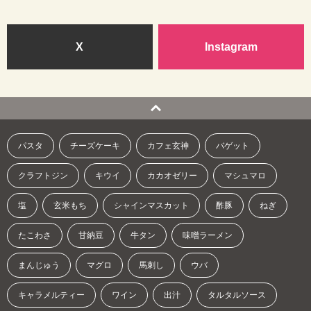
X
Instagram
パスタ
チーズケーキ
カフェ玄神
バゲット
クラフトジン
キウイ
カカオゼリー
マシュマロ
塩
玄米もち
シャインマスカット
酢豚
ねぎ
たこわさ
甘納豆
牛タン
味噌ラーメン
まんじゅう
マグロ
馬刺し
ウバ
キャラメルティー
ワイン
出汁
タルタルソース