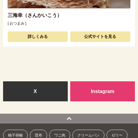
三海幸（さんかいこう）
[ おつまみ ]
詳しくみる
公式サイトを見る
X
Instagram
柚子胡椒
昆布
ワニ肉
クリームパン
ゼリー