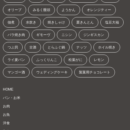
オリーブ
みるく饅頭
ようかん
オレンジティー
佃煮
水炊き
焼きしゃけ
栗きんとん
塩豆大福
バラ焼き肉
ギモーヴ
ニシン
ジンギスカン
つぶ貝
古酒
とらふぐ鍋
ナッツ
ホイル焼き
ライ麦パン
ふっくりんこ
松葉がに
レモン
マンゴー酒
ウェディングケーキ
製菓用チョコレート
HOME
パン・お米
お肉
お魚
洋食