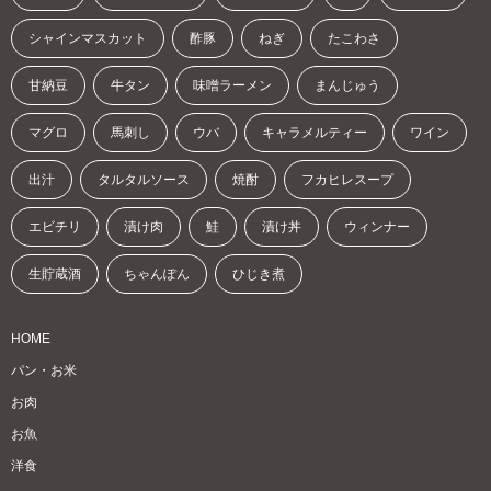
シャインマスカット
酢豚
ねぎ
たこわさ
甘納豆
牛タン
味噌ラーメン
まんじゅう
マグロ
馬刺し
ウバ
キャラメルティー
ワイン
出汁
タルタルソース
焼酎
フカヒレスープ
エビチリ
漬け肉
鮭
漬け丼
ウィンナー
生貯蔵酒
ちゃんぽん
ひじき煮
HOME
パン・お米
お肉
お魚
洋食