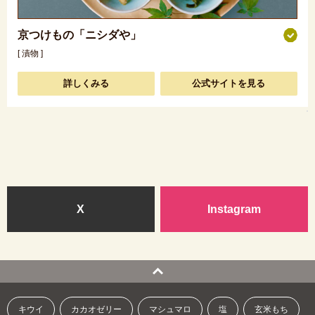
京つけもの「ニシダや」
[ 漬物 ]
詳しくみる
公式サイトを見る
X
Instagram
キウイ
カカオゼリー
マシュマロ
塩
玄米もち