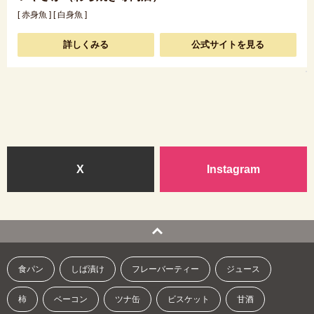
[ 赤身魚 ] [ 白身魚 ]
詳しくみる
公式サイトを見る
X
Instagram
食パン
しば漬け
フレーバーティー
ジュース
柿
ベーコン
ツナ缶
ビスケット
甘酒