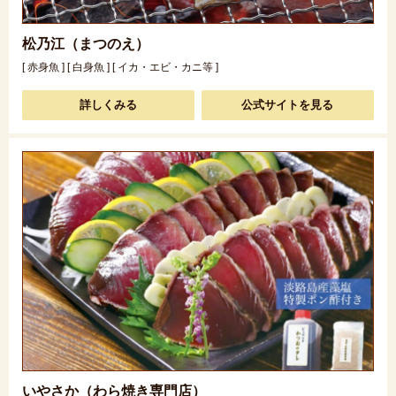
松乃江（まつのえ）
[ 赤身魚 ] [ 白身魚 ] [ イカ・エビ・カニ等 ]
詳しくみる
公式サイトを見る
いやさか（わら焼き専門店）