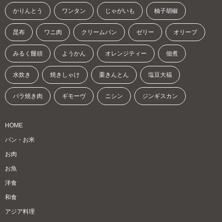
かりんとう
ワンタン
じゃがいも
柚子胡椒
昆布
ワニ肉
クリームパン
ゼリー
オリーブ
みるく饅頭
ようかん
オレンジティー
佃煮
水炊き
焼きしゃけ
栗きんとん
塩豆大福
バラ焼き肉
ギモーヴ
ニシン
ジンギスカン
HOME
パン・お米
お肉
お魚
洋食
和食
アジア料理