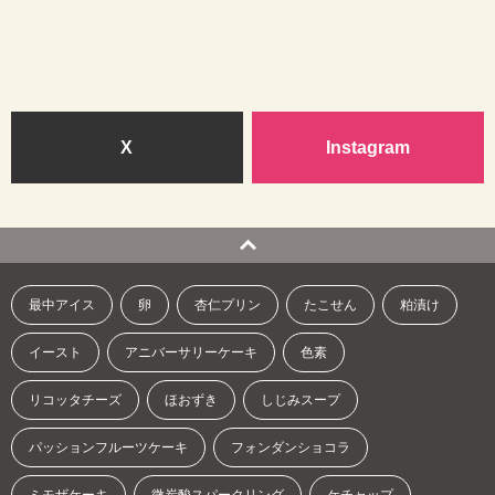
X
Instagram
最中アイス
卵
杏仁プリン
たこせん
粕漬け
イースト
アニバーサリーケーキ
色素
リコッタチーズ
ほおずき
しじみスープ
パッションフルーツケーキ
フォンダンショコラ