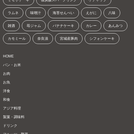
ミモザケーキ
微炭酸スパークリング
ケチャップ
ラムネ
味噌汁
海苔せんべい
えがに
八味
雑酒
苺ジャム
バナナケーキ
カレー
あんみつ
カモミール
奈良漬
宮城産豚肉
シフォンケーキ
HOME
パン・お米
お肉
お魚
洋食
和食
アジア料理
製菓・調味料
ドリンク