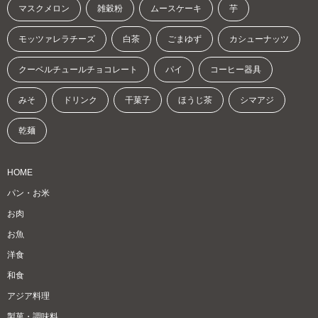
マスクメロン
雑穀粉
ムースケーキ
芋
モッツァレラチーズ
白茶
ごまゆず
カシューナッツ
クーベルチュールチョコレート
パイ
コーヒー器具
みそ
ドリンク
干菓子
ほうじ茶
シマアジ
乾麺
HOME
パン・お米
お肉
お魚
洋食
和食
アジア料理
製菓・調味料