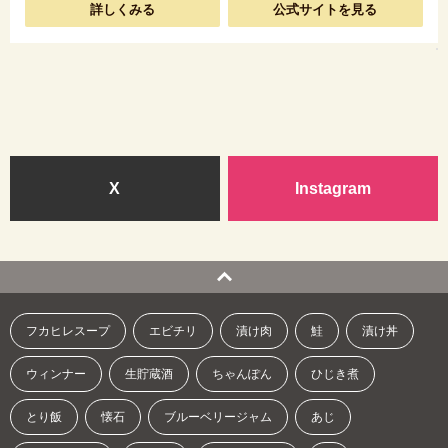
詳しくみる
公式サイトを見る
X
Instagram
フカヒレスープ
エビチリ
漬け肉
鮭
漬け丼
ウィンナー
生貯蔵酒
ちゃんぽん
ひじき煮
とり飯
懐石
ブルーベリージャム
あじ