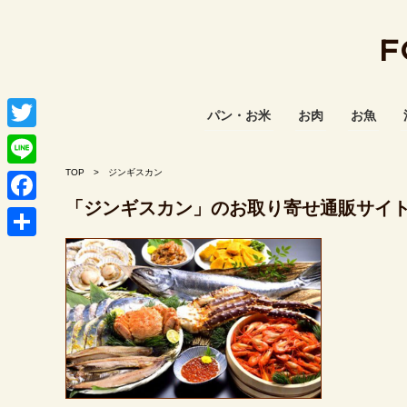
F
パン・お米
お肉
お魚
T
w
TOP
ジンギスカン
L
i
「ジンギスカン」のお取り寄せ通販サイ
i
F
t
n
a
共
t
e
c
有
e
e
r
b
o
o