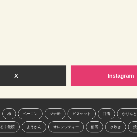
X
Instagram
柿
ベーコン
ツナ缶
ビスケット
甘酒
かりんと
るく饅頭
ようかん
オレンジティー
佃煮
水炊き
焼