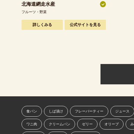
k
北海道網走水産
フルーツ・野菜
詳しくみる
公式サイトを見る
食パン
しば漬け
フレーバーティー
ジュース
ワニ肉
クリームパン
ゼリー
オリーブ
み