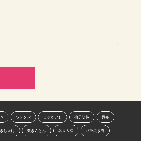
う
ワンタン
じゃがいも
柚子胡椒
昆布
きしゃけ
栗きんとん
塩豆大福
バラ焼き肉