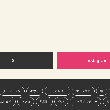
X
Instagram
クラフトジン
キウイ
カカオゼリー
マシュマロ
塩
んじゅう
マグロ
馬刺し
ウバ
キャラメルティー
ワ