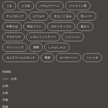
ごま
とろ生
バウムクーヘン
ジャスミン茶
チョコロック
ピクルス
きなこくるみ
生レバー
中華そば
明太イワシ
ポテトチップス
葛きり
マスケリヤ
レモンミントティー
シャンパン
ドレッシング
真鯛
しゃぶしゃぶ
カニクリームコロッケ
蕎麦
ルーローハン
シシャモ
HOME
パン・お米
お肉
お魚
洋食
和食