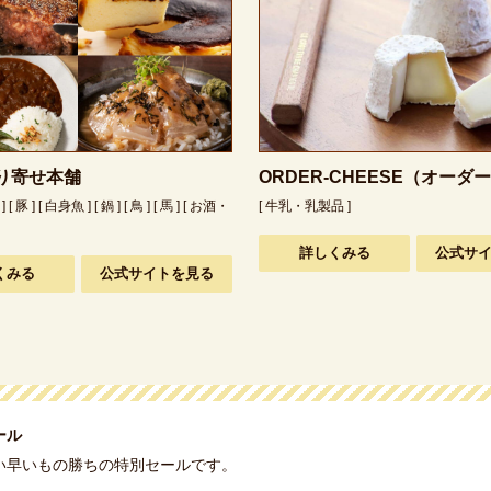
り寄せ本舗
ORDER-CHEESE（オーダ
] [ 豚 ] [ 白身魚 ] [ 鍋 ] [ 鳥 ] [ 馬 ] [ お酒・
[ 牛乳・乳製品 ]
詳しくみる
公式サ
くみる
公式サイトを見る
ール
い早いもの勝ちの特別セールです。