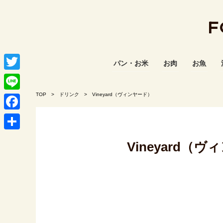
F
パン・お米
お肉
お魚
T
w
TOP
ドリンク
Vineyard（ヴィンヤード）
L
i
i
F
t
n
a
共
t
Vineyard
e
c
有
e
e
r
b
o
o