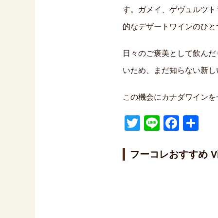
す。ガメイ、ゲヴュルツト
的なデザートワインのひと
日々のご褒美として飲んだ
いため、まだ知らない新し
この機会にカナダワインを
T
Li
F
共
wi
n
a
有
tt
e
c
フーコレおすすめ V
er
e
b
o
o