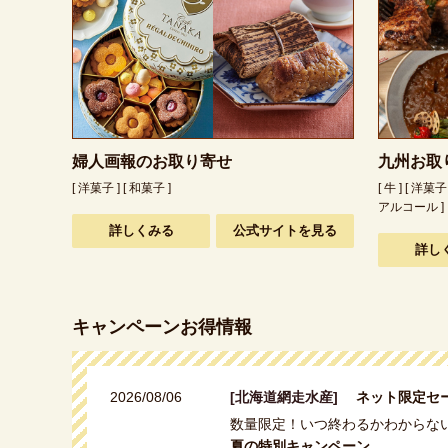
婦人画報のお取り寄せ
九州お取
[ 洋菓子 ] [ 和菓子 ]
[ 牛 ] [ 洋菓子 
アルコール ]
詳しくみる
公式サイトを見る
詳し
キャンペーンお得情報
2026/08/06
[北海道網走水産]
ネット限定セ
数量限定！いつ終わるかわからな
夏の特別キャンペーン