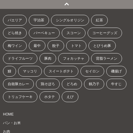
パエリア
宇治茶
シングルオリジン
紅茶
どら焼き
バーベキュー
スコーン
コーヒーグッズ
梅ワイン
最中
餃子
トマト
とびうめ豚
ドライフルーツ
豚肉
フォカッチャ
背脂ラーメン
鰻
マッコリ
スイートポテト
セイロン
磯揚げ
自衛隊カレー
鶏そぼろ
どろめ
鶴乃子
牛すじ
トリュフケーキ
ホタテ
えび
HOME
パン・お米
お肉