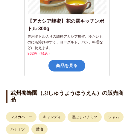
【アカシア蜂蜜】花の露キッチンボ
トル 300g
専用ボトル入りの純粋アカシア蜂蜜。冷たいも
のにも溶けやすく、ヨーグルト、パン、料理な
どに使えます。
862円（税込）
商品を見る
武州養蜂園（ぶしゅうようほうえん）の販売商
品
マヌカハニー
キャンディ
黒ごまハチミツ
ジャム
ハチミツ
醤油