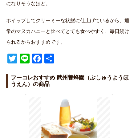
になりそうなほど。
ホイップしてクリーミーな状態に仕上げているから、通
常のマヌカハニーと比べてとても食べやすく、毎日続け
られるからおすすめです。
T
Li
F
共
wi
n
a
有
tt
e
c
フーコレおすすめ 武州養蜂園（ぶしゅうようほ
うえん）の商品
er
e
b
o
o
k