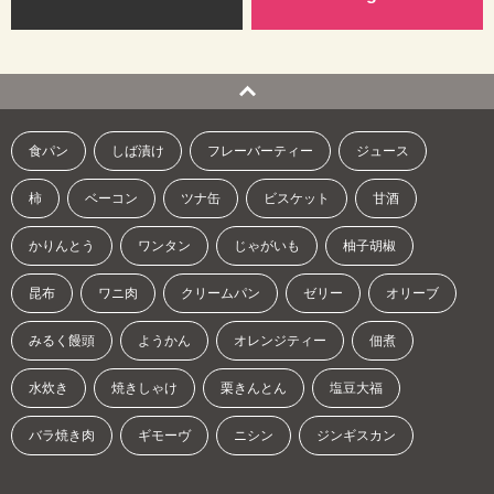
食パン
しば漬け
フレーバーティー
ジュース
柿
ベーコン
ツナ缶
ビスケット
甘酒
かりんとう
ワンタン
じゃがいも
柚子胡椒
昆布
ワニ肉
クリームパン
ゼリー
オリーブ
みるく饅頭
ようかん
オレンジティー
佃煮
水炊き
焼きしゃけ
栗きんとん
塩豆大福
バラ焼き肉
ギモーヴ
ニシン
ジンギスカン