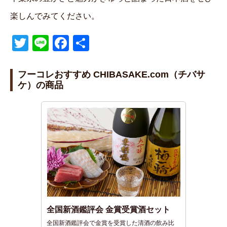
楽しんでみてください。
T
Li
F
共
wi
n
a
有
tt
e
c
フーコレおすすめ CHIBASAKE.com（チバサ
ケ）の商品
er
e
b
o
o
k
全国新酒鑑評会 金賞受賞酒セット
全国新酒鑑評会で金賞を受賞した清酒の飲み比