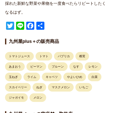
採れた新鮮な野菜や果物を一度食べたらリピートしたく
なるはず。
T
Li
F
共
wi
n
a
有
tt
e
c
九州屋plus＋の販売商品
er
e
b
トマトジュース
トマト
パプリカ
椎茸
o
あまおう
ピーマン
プルーン
なす
レモン
o
玉ねぎ
ライム
キャベツ
やよいひめ
白菜
k
スカイベリー
ねぎ
マスクメロン
いちご
ジャガイモ
メロン