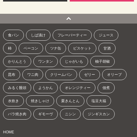
食パン
しば漬け
フレーバーティー
ジュース
柿
ベーコン
ツナ缶
ビスケット
甘酒
かりんとう
ワンタン
じゃがいも
柚子胡椒
昆布
ワニ肉
クリームパン
ゼリー
オリーブ
みるく饅頭
ようかん
オレンジティー
佃煮
水炊き
焼きしゃけ
栗きんとん
塩豆大福
バラ焼き肉
ギモーヴ
ニシン
ジンギスカン
HOME