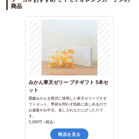
tt
e
c
商品
er
e
b
o
o
k
みかん寒天ゼリー プチギフト 5本セ
ット
愛媛みかんを贅沢に使用した寒天ゼリープチギ
フトセット。季節を問わず気軽に楽しめるので
お歳暮やお中元、差し入れなどにぴったりで
す。
3,280円（税込）
商品を見る