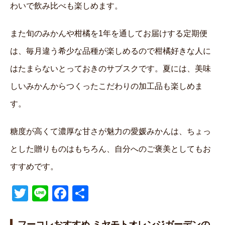
わいで飲み比べも楽しめます。
また旬のみかんや柑橘を1年を通してお届けする定期便
は、毎月違う希少な品種が楽しめるので柑橘好きな人に
はたまらないとっておきのサブスクです。夏には、美味
しいみかんからつくったこだわりの加工品も楽しめま
す。
糖度が高くて濃厚な甘さが魅力の愛媛みかんは、ちょっ
とした贈りものはもちろん、自分へのご褒美としてもお
すすめです。
T
Li
F
共
wi
n
a
有
フーコレおすすめ ミヤモトオレンジガーデンの