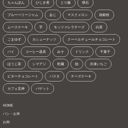
ちゃんぽん
ひじき煮
とり飯
懐石
ブルーベリージャム
あじ
マスクメロン
雑穀粉
ムースケーキ
芋
モッツァレラチーズ
白茶
ごまゆず
カシューナッツ
クーベルチュールチョコレート
パイ
コーヒー器具
みそ
ドリンク
干菓子
ほうじ茶
シマアジ
乾麺
飴
冷凍いちご
ビターチョコレート
パスタ
チーズケーキ
カフェ玄神
バゲット
HOME
パン・お米
お肉