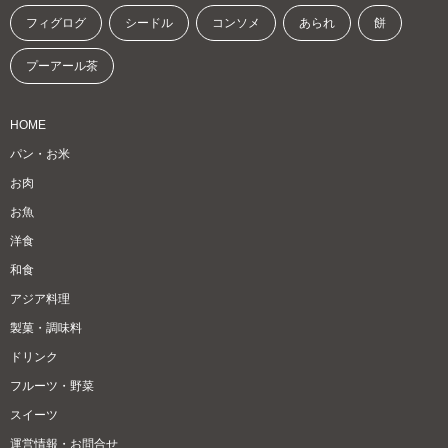
フィグログ
シードル
コンソメ
あられ
餅
プーアール茶
HOME
パン・お米
お肉
お魚
洋食
和食
アジア料理
製菓・調味料
ドリンク
フルーツ・野菜
スイーツ
運営情報・お問合せ