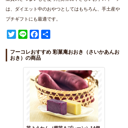
は、ダイエット中のおやつとしてはもちろん、手土産や
プチギフトにも最適です。
T
Li
F
共
wi
n
a
有
tt
e
c
フーコレおすすめ 彩菓庵おおき（さいかあんお
おき）の商品
er
e
b
o
o
k