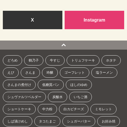
X
Instagram
どろめ
鶴乃子
牛すじ
トリュフケーキ
ホタテ
えび
さんま
吟醸
ゴーフレット
塩ラーメン
さんまの煮付け
低糖質パン
ほしのゆめ
シュヴァルツベルダー
炭酸水
いちご酒
ショートケーキ
中力粉
白カビチーズ
ミモレット
しば漬けめし
タコたまご
シュガーバター
お好み焼