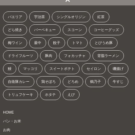
パエリア
宇治茶
シングルオリジン
紅茶
どら焼き
バーベキュー
スコーン
コーヒーグッズ
梅ワイン
最中
餃子
トマト
とびうめ豚
ドライフルーツ
豚肉
フォカッチャ
背脂ラーメン
鰻
マッコリ
スイートポテト
セイロン
磯揚げ
自衛隊カレー
鶏そぼろ
どろめ
鶴乃子
牛すじ
トリュフケーキ
ホタテ
えび
HOME
パン・お米
お肉