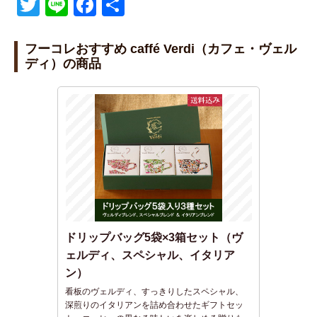
T
Li
F
共
wi
n
a
有
tt
e
c
フーコレおすすめ caffé Verdi（カフェ・ヴェル
ディ）の商品
er
e
b
o
o
k
ドリップバッグ5袋×3箱セット（ヴ
ェルディ、スペシャル、イタリア
ン）
看板のヴェルディ、すっきりしたスペシャル、
深煎りのイタリアンを詰め合わせたギフトセッ